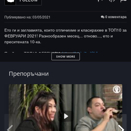
0 коментара
Публикувано на: 03/05/2021
Ето ги и заглавията, които отличихме и класирахме в ТОП10 за
ФЕВРУАРИ 2021! Разнообразен месец... отново..., ето и
преситената 10-ка.
Плейлист ТОП10 ФЕВРУАРИ:
https://bit.ly/3sJCklk​
SHOW MORE
Разширен плейлист:
https://bit.ly/38eApNL​
ЙоМРУК Мърч -
https://bit.ly/2NptUu6​​​
Препоръчани
КЕФ:
https://bit.ly/2MWhSfE​​​
ЙоМРУК!: FB:
https://bit.ly/2xeNMxu​​​
Instgrm:
https://bit.ly/2ILgX0e​​​
ILYO:
https://bit.ly/2Lqb8mF​​​