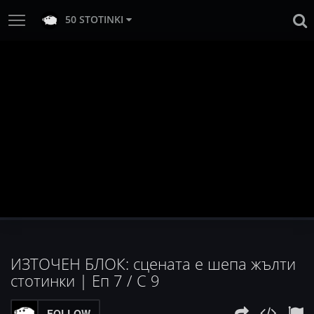
50 STOTINKI
ИЗТОЧЕН БЛОК: сцената е шепа жълти
стотинки | Еп 7 / С 9
FOLLOW