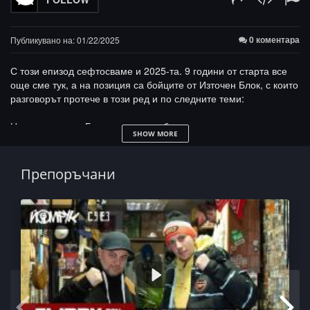
0 коментара
Публикувано на: 01/22/2025
С този епизод сефтосваме и 2025-та. 9 години от старта все
още сме тук, а на позиция са бойците от Източен Блок, с които
разговорът протече в този ред и по следните теми:
Напускането на Балкантон-ската бърлога
SHOW MORE
19 години 50stotinki.com, падналите войни и колектива
Спорт, микроклимат в залата и родителското отношение
Ангажираността като превенция за тъпотиите
Препоръчани
Най-малките знаят най-големите глупости от рапа
Политическата олигофрения е изтикана на първи ред
Читави и мърша има навсякъде, а има ли измъкване от
матрицата?
Джон Дивакът и сексът в Египет
Системата мачка, пази си семейството, но не губи чест
Петко Войвода и Кървава Сватба в 2 части
Благодарности за НД "Традиция" РК "Поп Груйо Бански"
с.Баня, Панагюрско
За Полша и новото EP на Поляка