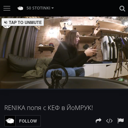
50 STOTINKI
:
Loaded
Progress
:
Unmute
0%
0%
RENIKA попя с КЕФ в ЙоМРУК!
FOLLOW