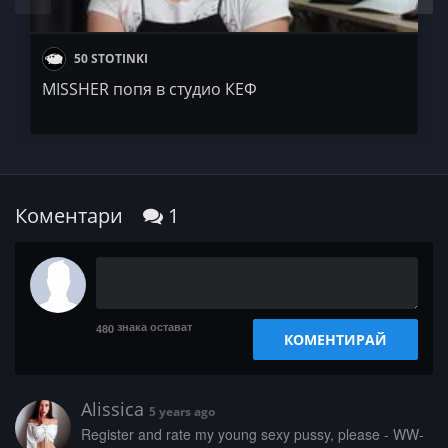
50 STOTINKI
MISSHER попя в студио КЕФ
Коментари
1
знака остават
480
КОМЕНТИРАЙ
Alissica
5 years ago
­­­R­e­g­­­i­s­­­t­­­e­­­r­­­ ­­­a­­n­d­ ­r­­­a­­t­e­­ ­­­m­­­y­­ ­­y­­­o­­u­­­n­­­g­­­ ­­s­­­e­x­y­ ­­p­u­­s­­­s­­­y­­­,­­ ­­p­l­e­­a­­s­­­e­­­ ­­­-­ ­W­­W­­