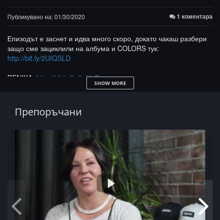
1 коментара
Публикувано на: 01/30/2020
Епизодът е заснет и идва много скоро, докато чакаш разбери
защо сме зациклили на албума и COLORS тук:
http://bit.ly/2UfQSLD
RENIKA:
http://bit.ly/2u2nUnD
SHOW MORE
ЙоМРУК:
http://bit.ly/2SS4MRe
КЕФ:
http://bit.ly/32RppjO
Препоръчани