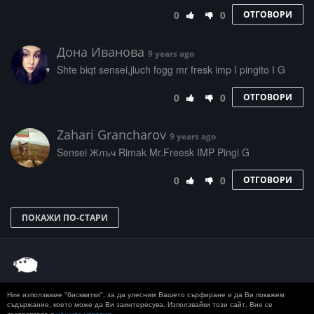
0
0
ОТГОВОРИ
Дона Иванова
9 years ago
Shte biqt sensei,jluch fogg mr fresk imp I pingito I G
0
0
ОТГОВОРИ
Zahari Grancharov
9 years ago
Sensei Жлъч Rimak Mr.Freesk IMP Pingi G
0
0
ОТГОВОРИ
ПОКАЖИ ПО-СТАРИ
Ние използваме "бисквитки", за да улесним Вашето сърфиране и да Ви покажем
© 2020 50 STOTINKI
КОНТАКТ
ЗА РЕКЛАМА
съдържание, което може да Ви заинтересува. Използвайки този сайт, Вие се