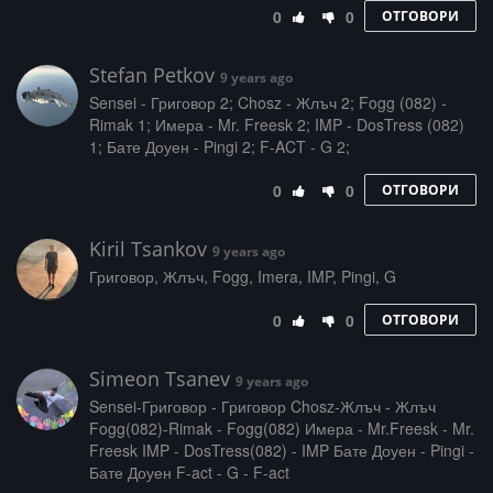
0
0
ОТГОВОРИ
Stefan Petkov
9 years ago
Sensei - Григовор 2; Chosz - Жлъч 2; Fogg (082) -
Rimak 1; Имера - Mr. Freesk 2; IMP - DosTress (082)
1; Бате Доуен - Pingi 2; F-ACT - G 2;
0
0
ОТГОВОРИ
Kiril Tsankov
9 years ago
Григовор, Жлъч, Fogg, Imera, IMP, Pingi, G
0
0
ОТГОВОРИ
Simeon Tsanev
9 years ago
Sensei-Григовор - Григовор Chosz-Жлъч - Жлъч
Fogg(082)-Rimak - Fogg(082) Имера - Mr.Freesk - Mr.
Freesk IMP - DosTress(082) - IMP Бате Доуен - Pingi -
Бате Доуен F-act - G - F-act