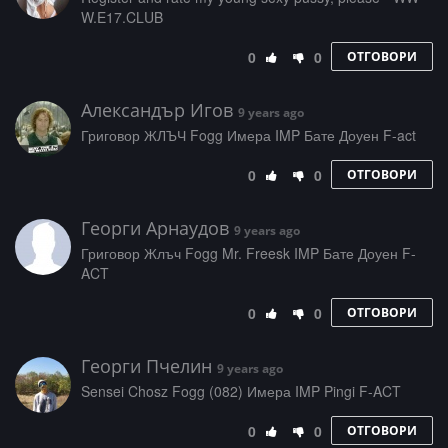
W­­.­E­­­1­­7­­.­C­L­­U­­B
0
0
ОТГОВОРИ
Александър Игов
9 years ago
Григовор ЖЛЪЧ Fogg Имера IMP Бате Доуен F-act
0
0
ОТГОВОРИ
Георги Арнаудов
9 years ago
Григовор Жлъч Fogg Mr. Freesk IMP Бате Доуен F-
ACT
0
0
ОТГОВОРИ
Георги Пчелин
9 years ago
Sensei Chosz Fogg (082) Имера IMP Pingi F-ACT
0
0
ОТГОВОРИ