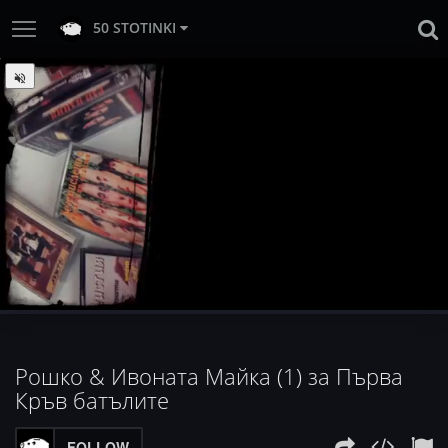
50 STOTINKI
:
Loaded
Progress
:
Unmute
0%
0%
Рошко & Ивоната Майка (1) за Първа
Кръв батълите
FOLLOW