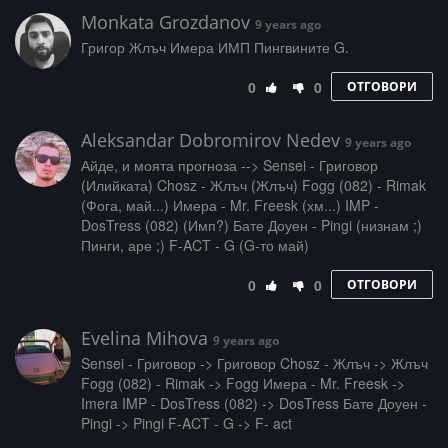
Monkata Grozdanov
9 years ago
Григор Жлъч Имера ИМП Пингвините G.
0
0
ОТГОВОРИ
Aleksandar Dobromirov Nedev
9 years ago
Айде, и моята прогноза --> Sensei - Григовор
(Илийката) Chosz - Жлъч (Жлъч) Fogg (082) - Rimak
(Фога, май...) Имера - Mr. Freesk (хм...) IMP -
DosTress (082) (Имп?) Бате Доуен - Pingi (низнам ;)
Пинги, аре ;) F-ACT - G (G-то май)
0
0
ОТГОВОРИ
Evelina Mihova
9 years ago
Sensei - Григовор -> Григовор Chosz - Жлъч -> Жлъч
Fogg (082) - Rimak -> Fogg Имера - Mr. Freesk ->
Imera IMP - DosTress (082) -> DosTress Бате Доуен -
Pingi -> Pingi F-ACT - G -> F- act