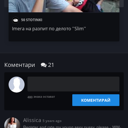
50 STOTINKI
Imera на разпит по делото ''Slim''
Коментари
21
знака остават
480
КОМЕНТИРАЙ
Alissica
5 years ago
­­R­­e­­­g­­i­s­­t­e­r­ ­a­n­d­­­ ­­r­a­­­t­­­e­­ ­­­m­­y­­ ­y­­o­­u­­­n­­­g­ ­­­s­e­­­x­y­ ­p­u­­­s­­s­­y­,­ ­­p­­l­­­e­­­a­­s­e­ ­­­-­ ­W­W­­