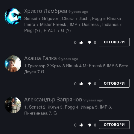
Христо Ламбрев
9 years ago
Sensei < Grigovor , Chosz > Jluch , Fogg = Rimaka ,
Imera > Mister Freesk , IMP > Dostress , Indianus <
Pingi (?) , F-ACT > G (?)
0
0
ОТГОВОРИ
Акаша Галка
9 years ago
1.Григовор 2.Жръч 3.Rimak 4.Mr.Freesk 5.IMP 6.Бете
Доуен 7.G
0
0
ОТГОВОРИ
Александър Запрянов
9 years ago
1. Sensei 2. Жлъч 3. Fogg 4. Имера 5. IMP 6.
Пингвинааа 7. G
0
0
ОТГОВОРИ