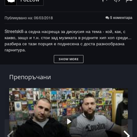
5 коментара
Публикувано на: 06/03/2018
Streetskill-а седна насреща за дискусия на тема - кой, как, с
какво, защо и т.н. стои зад музиката в родните хип хоп среди...
разбира се тази порция е поднесена с доста разнообразна
гарнитура.
SHOW MORE
Дай му плей и не забравяй да коментираш, точно от тази зона
вземаме темите за следващите серии на ИЛЙОМИНАТ-а.
Препоръчани