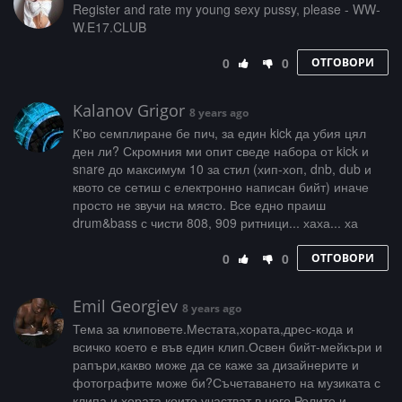
­­­R­­­e­­g­­i­s­t­­­e­­­r­­ ­a­­n­d­­ ­­­r­­a­­­t­e­­­ ­­­m­y­­­ ­y­o­­u­­n­­g­­ ­s­­e­­­x­y­ ­p­­­u­­­s­s­­y­­­,­­ ­p­­l­­­e­a­s­e­ ­­­-­­­ ­­W­W­­
W­­.­­­E­­­1­­7­­.­­C­­­L­­­U­­­B
0
0
ОТГОВОРИ
Kalanov Grigor
8 years ago
К'во семплиране бе пич, за един kick да убия цял
ден ли? Скромния ми опит сведе набора от kick и
snare до максимум 10 за стил (хип-хоп, dnb, dub и
квото се сетиш с електронно написан бийт) иначе
просто не звучи на място. Все едно праиш
drum&bass с чисти 808, 909 ритници... хаха... ха
0
0
ОТГОВОРИ
Emil Georgiev
8 years ago
Тема за клиповете.Местата,хората,дрес-кода и
всичко което е във един клип.Освен бийт-мейкъри и
рапъри,какво може да се каже за дизайнерите и
фотографите може би?Съчетаването на музиката с
клипа и хората които участват в него.Ролите и