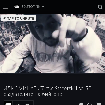
50 STOTINKI
:
Loaded
Progress
:
Unmute
0%
0%
ИЛЙОМИНАТ #7 със Streetskill за БГ
създателите на бийтове
FOLLOW