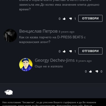
замисъла им.До колко има значение клипа днешно
време?
0
1
ОТГОВОРИ
Венцислав Петров
8 years ago
Как се казва парчето на D-PRESS BEATS с
мароканския агент?
0
1
ОТГОВОРИ
Georgy Dechev-Jims
8 years ago
Още не е излязло
0
0
Ние използваме "бисквитки", за да улесним Вашето сърфиране и да Ви покажем
© 2020 50 STOTINKI
КОНТАКТ
ЗА РЕКЛАМА
съдържание, което може да Ви заинтересува. Използвайки този сайт, Вие се