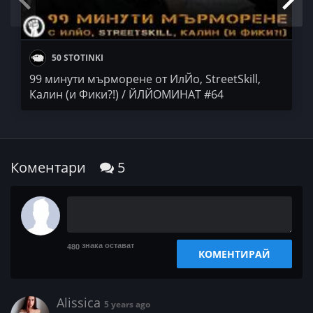
50 STOTINKI
99 минути мърморене от ИлЙо, StreetSkill,
Калин (и Фики?!) / ЙЛЙОМИНАТ #64
Коментари
5
знака остават
480
КОМЕНТИРАЙ
Alissica
5 years ago