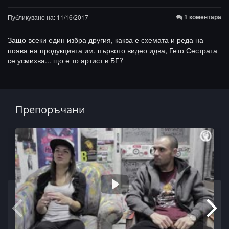
1 коментара
Публикувано на: 11/16/2017
Защо всеки един избра другия, каква е схемата и реда на
поява на продукцията им, първото видео идва, Гето Сестрата
се усмихва... що е то артист в БГ?
Препоръчани