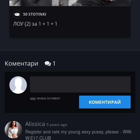
50 STOTINKI
ЛОУ (2) за 1 + 1 = 1
Коментари
1
знака остават
480
КОМЕНТИРАЙ
Alissica
5 years ago
­­­R­e­­­g­­i­s­t­e­r­­ ­­­a­­­n­­d­ ­r­­a­t­­e­­ ­m­­­y­­­ ­­y­o­u­­­n­­­g­­ ­s­­e­­x­­y­ ­p­u­s­­s­­y­­­,­­­ ­p­­l­e­a­s­­­e­­ ­-­ ­­W­­W­
W­.­­­E­­1­7­.­C­­L­­­U­­B