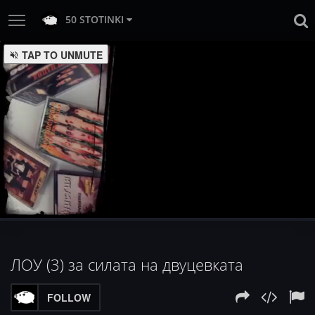
50 STOTINKI
:
Loaded
Progress
:
Unmute
0%
0%
ЛОУ (3) за силата на двуцевката
FOLLOW