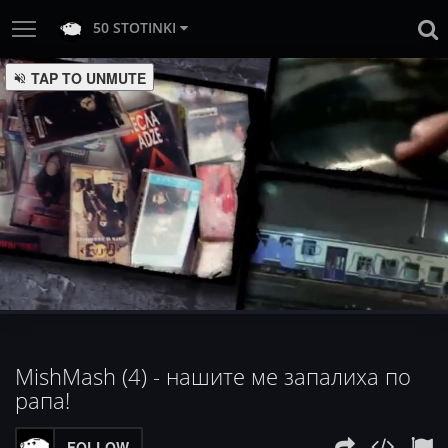
50 STOTINKI
TAP TO UNMUTE
:
Loaded
Progress
:
Unmute
0%
0%
MishMash (4) - нашите ме запалиха по
рапа!
FOLLOW