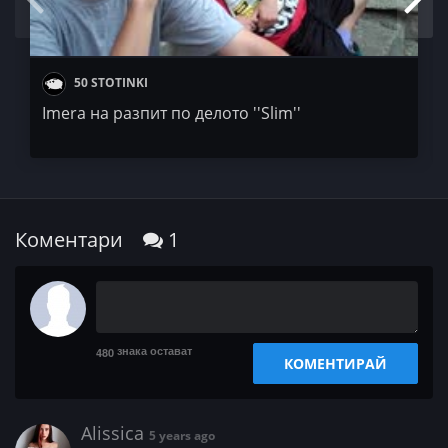
50 STOTINKI
Imera на разпит по делото ''Slim''
Коментари
1
знака остават
480
КОМЕНТИРАЙ
Alissica
5 years ago