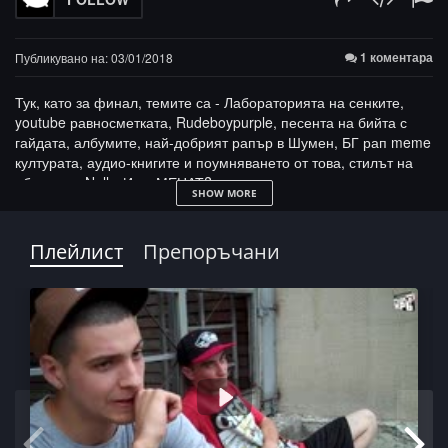
1 коментара
Публикувано на: 03/01/2018
Тук, като за финал, темите са - Лабораторията на сенките,
youtube равносметката, Rudeboypurple, песента на бийта с
гайдата, албумите, най-добрият рапър в Шумен, БГ рап meme
културата, аудио-книгите и поумняването от това, стилът на
обличане, Nelly, ИльоМЕНАТ?
SHOW MORE
Плейлист
Препоръчани