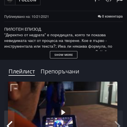
0 коментара
Публикувано на: 10/21/2021
ПИЛОТЕН ЕПИЗОД.
"Директно от недрата" е поредицата, която ти показва
невидимата част от процеса на творене. Кое е първо -
инструментала или текста?; Има ли някаква формула, по
която се водят артистите, докато пишат текстове?; Кой дърпа
SHOW MORE
конците при записа на видеоклип - артиста или оператора? са
само част от въпросите, чиито отговори ще търсим. Бъди с
нас в това приключение!
Плейлист
Препоръчани
В този епизод ще научиш някои интересни подробности около
дебютния албума на ПРОТАГОНИСТА - "На живо от гетото на
Вселената", ще видиш как и къде са заснети кадрите от клипа
към едноименния трак и ще усетиш цялата емоция, която
присъстваше на снимките. Всичко това представено напълно
неподправено и естествено.