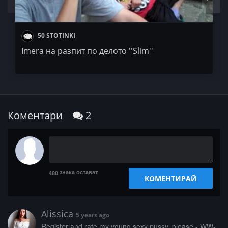
50 STOTINKI
Imera на разпит по делото ''Slim''
Коментари
2
знака остават
480
КОМЕНТИРАЙ
Alissica
5 years ago
­R­­e­­g­­­i­­­s­­­t­­e­­­r­ ­­a­­n­­d­ ­r­­a­­t­e­­ ­­m­­­y­­­ ­y­­­o­­u­­n­­g­­­ ­­s­­­e­­­x­­y­ ­­p­­­u­­s­­­s­y­­,­ ­­p­­l­­­e­­­a­s­e­ ­­­-­­ ­­W­­W­­