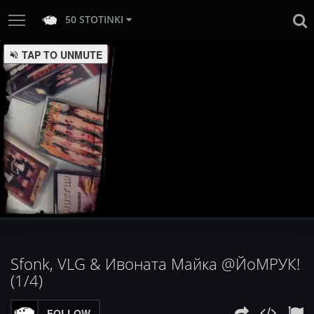
50 STOTINKI
:
Loaded
Progress
:
Unmute
0%
0%
Sfonk, VLG & Ивоната Майка @ЙоМРУК!
(1/4)
FOLLOW