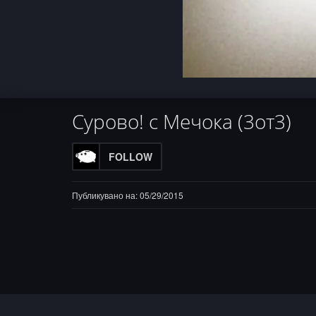
Progress
:
Loaded
Unmute
0%
0%
Сурово! с Мечока (3от3)
FOLLOW
Публикувано на: 05/29/2015