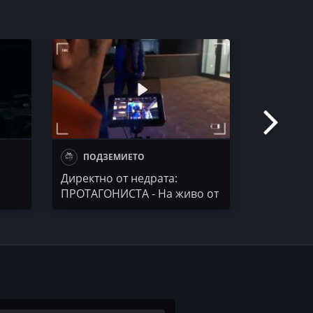
ПОДЗЕМИЕТО
50 STO
Директно от недрата:
Сурово! с
ПРОТАГОНИСТА - На живо от
гетото на Вселената