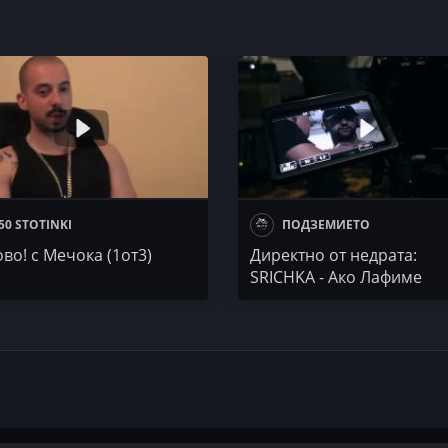
50 STOTINKI
ПОДЗЕМИЕТО
во! с Мечока (1от3)
Директно от недрата:
SRICHKA - Ако Лафиме