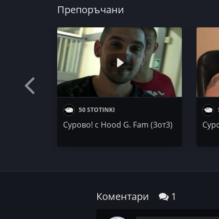
Препоръчани
50 STOTINKI
Сурово! с Hood G. Fam (3от3)
Суро
Коментари
1