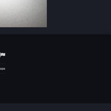
Open
quality
selector
menu
тара