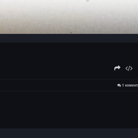
:
1 комен