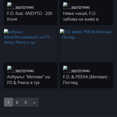
50STOTINKI
50STOTINKI
F.O. feat. ANDYTO - 200
Няма чакай, F.O.
Коня
забива на живо в
Шоуто на Слави
50STOTINKI
50STOTINKI
Албумът "Митеви" на
F.O. & PEEVA (Митеви) -
FO & Peeva е тук
Поглед
1
2
3
»