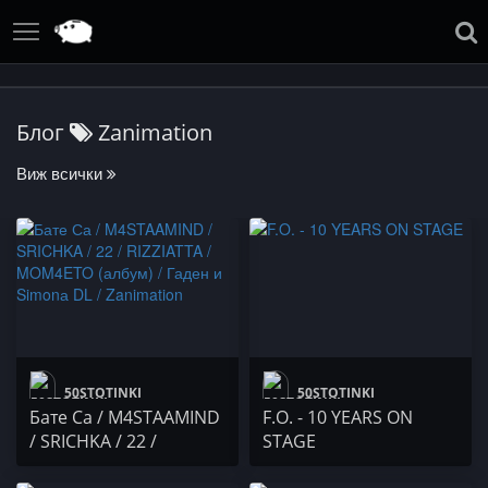
Блог
Zanimation
Виж всички
50STOTINKI
50STOTINKI
Бате Са / M4STAAMIND
F.O. - 10 YEARS ON
/ SRICHKA / 22 /
STAGE
RIZZIATTA / MOM4ETO