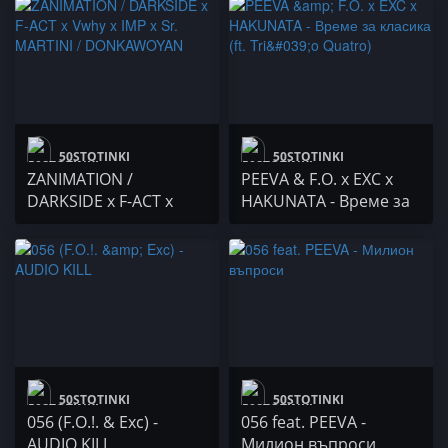
(албум) / Гаден и
Simonа DL /
Zanimation
50STOTINKI
50STOTINKI
ZANIMATION /
PEEVA & F.O. x EXC x
DARKSIDE x F-ACT x
HAKUNATA - Време за
Vwhy x IMP x Sr.
класика (ft. Tri'o
MARTINI /
Quatro)
DONKAWOYAN
50STOTINKI
50STOTINKI
056 (F.O.!. & Exc) -
056 feat. PEEVA -
AUDIO KILL
Милион въпроси