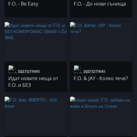
F.O. - Be Easy
F.O. - До нови сънища
50STOTINKI
50STOTINKI
Идат новите неща от
F.O. & JAY - Колко тече?
F.O. и БЕЗ
КОМПРОМИС (Sistah x
DJ Skill)