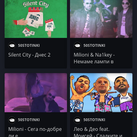
50STOTINKI
50STOTINKI
Silent City - Днес 2
Milioni & Na1key -
Немаме лампи в
махлата
50STOTINKI
50STOTINKI
Milioni - Сега по-добре
Лео & Део feat.
ли е
Моисей - Сладките и