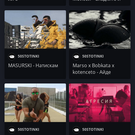
устни
50STOTINKI
50STOTINKI
MASURSKI - Натискам
Marso x Bobkata x
kotenceto - Айде
покажи ми
50STOTINKI
50STOTINKI