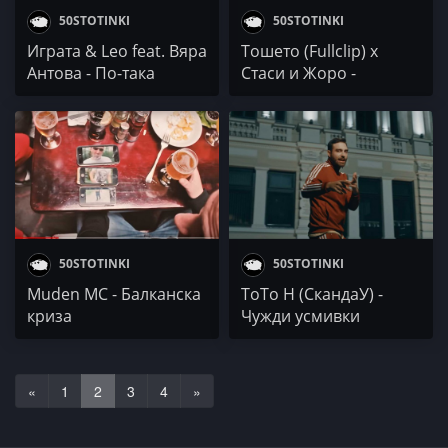
50STOTINKI
50STOTINKI
Играта & Leo feat. Вяра
Тошето (Fullclip) х
Антова - По-така
Стаси и Жоро -
ЕДИНеНИЕ
50STOTINKI
50STOTINKI
Muden MC - Балканска
ТоТо Н (СкандаУ) -
криза
Чужди усмивки
«
1
2
3
4
»