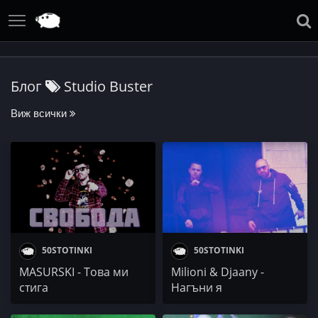
Блог
Studio Buster
Виж всички
50STOTINKI
50STOTINKI
MASURSKI - Това ми
Milioni & Djaany -
стига
Нагъни я