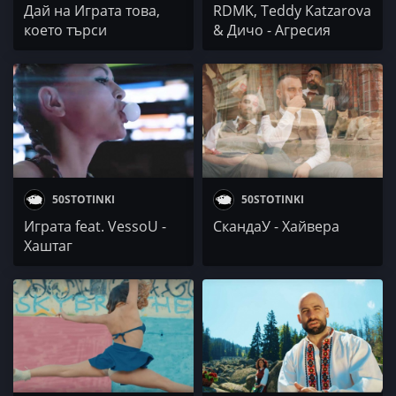
Дай на Играта това,
RDMK, Teddy Katzarova
което търси
& Дичо - Агресия
50STOTINKI
50STOTINKI
Играта feat. VessoU -
СкандаУ - Хайвера
Хаштаг