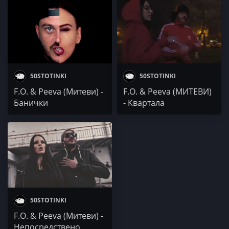
50STOTINKI
50STOTINKI
F.O. & Peeva (Митеви) -
F.O. & Peeva (МИТЕВИ)
Банички
- Квартала
50STOTINKI
F.O. & Peeva (Митеви) -
Непосредствено