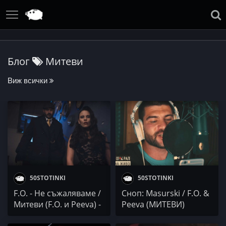
Блог
Митеви
Виж всички
50STOTINKI
50STOTINKI
F.O. - Не съжаляваме /
Сноп: Masurski / F.O. &
Митеви (F.O. и Peeva) -
Peeva (МИТЕВИ)
Помниш ли?