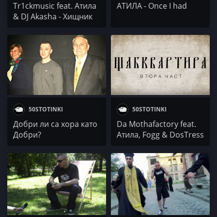
Tr1ckmusic feat. Атила
АТИЛА - Once I had
& DJ Akasha - Хищник
50STOTINKI
50STOTINKI
Добри ли са хора като
Da Mothafactory feat.
Добри?
Атила, Fogg & DosTress
(082 Crew) -
Щабквартира 2