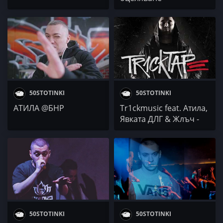
50STOTINKI
50STOTINKI
АТИЛА @БНР
Tr1ckmusic feat. Атила,
Явката ДЛГ & Жлъч -
От А до Я
50STOTINKI
50STOTINKI