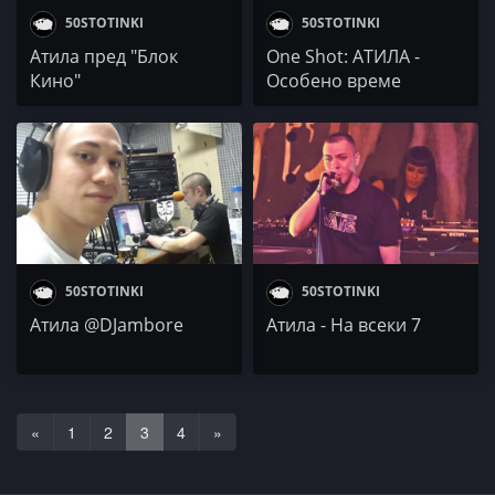
50STOTINKI
50STOTINKI
Атила пред "Блок
One Shot: АТИЛА -
Кино"
Особено време
50STOTINKI
50STOTINKI
Атила @DJambore
Атила - На всеки 7
«
1
2
3
4
»