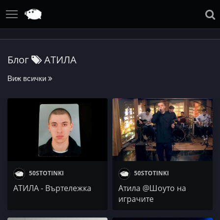
Блог
АТИЛА
Виж всички
50STOTINKI
50STOTINKI
АТИЛА - Въртележка
Атила @Шоуто на
играчите