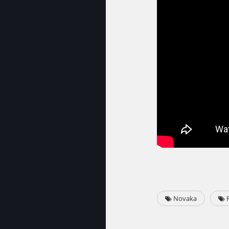
Novaka
R