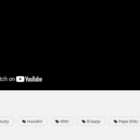
usty
Hoodini
45th
lil Garjo
Pepe Shitz