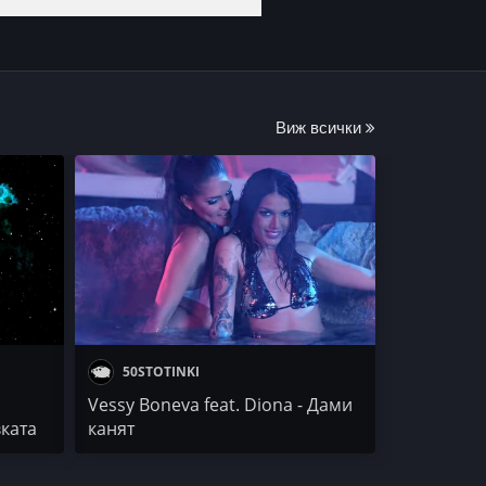
Виж всички
50STOTINKI
Vessy Boneva fеаt. Diona - Дами
ката
канят