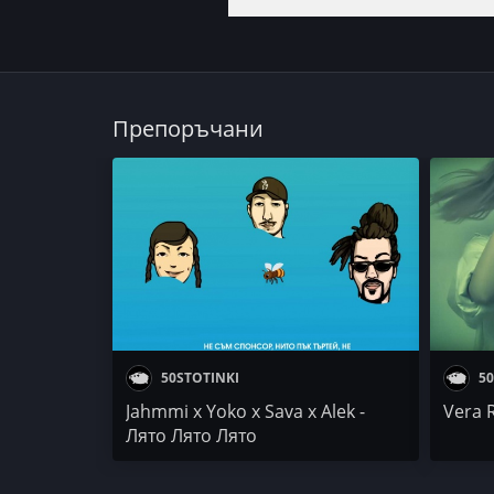
Препоръчани
50STOTINKI
50
Jahmmi x Yoko x Sava x Alek -
Vera 
Лято Лято Лято