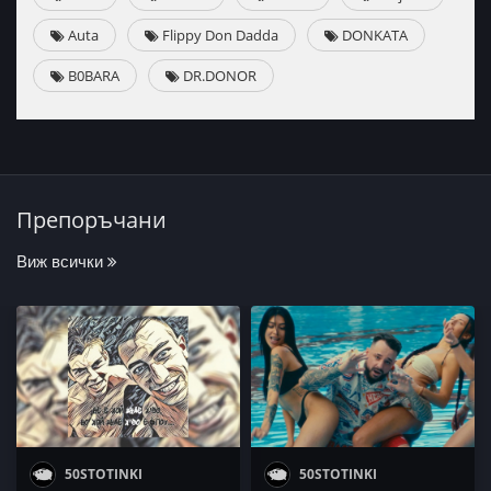
Auta
Flippy Don Dadda
DONKATA
B0BARA
DR.DONOR
Препоръчани
Виж всички
50STOTINKI
50STOTINKI