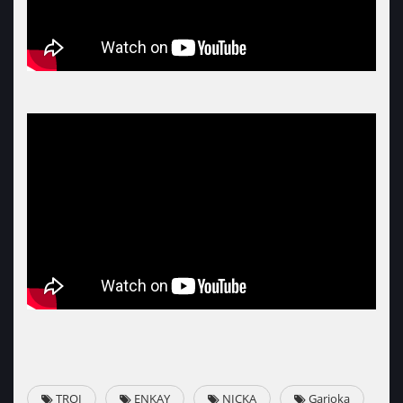
TROI
ENKAY
NICKA
Garjoka