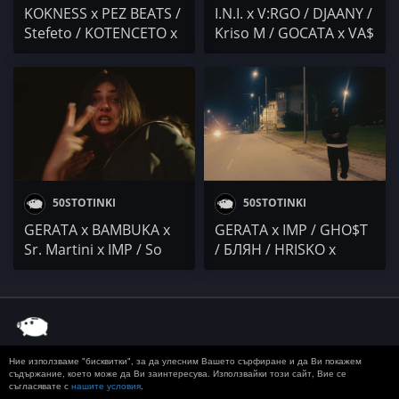
KOKNESS x PEZ BEATS /
I.N.I. x V:RGO / DJAANY /
Stefeto / KOTENCETO x
Kriso M / GOCATA x VA$
SMG / M0RTY x Kesh
/ Mgl Ach0 / Wuhan
Pronto / Nervniq28 /
Clan
Duli & Mati
50STOTINKI
50STOTINKI
GERATA x BAMBUKA x
GERATA x IMP / GHO$T
Sr. Martini x IMP / So
/ БЛЯН / HRISKO x
Called Crew / BOBY
SHUNAKA / Kesh
Veno x KOTANGENZA
Pronto / MONIKA /
PoseYdon / DIONA x
Bobo Armani / Marti G
Ние използваме "бисквитки", за да улесним Вашето сърфиране и да Ви покажем
© 2020 50 STOTINKI
КОНТАКТ
ЗА РЕКЛАМА
съдържание, което може да Ви заинтересува. Използвайки този сайт, Вие се
съгласявате с
нашите условия
.
ДОСТАВКА, ЗАПЛАЩАНЕ И ВРЪЩАНЕ
ПОВЕРИТЕЛНОСТ