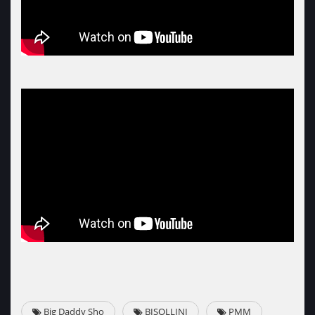
Big Daddy Sho
BISOLLINI
PMM