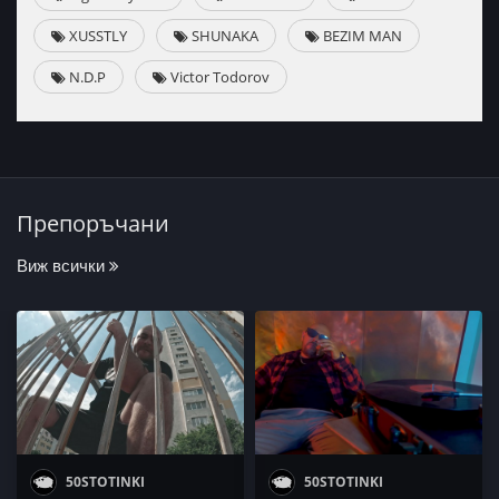
XUSSTLY
SHUNAKA
BEZIM MAN
N.D.P
Victor Todorov
Препоръчани
Виж всички
50STOTINKI
50STOTINKI