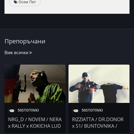
Осем Пет
Препоръчани
Виж всички
50STOTINKI
50STOTINKI
NRG_D / NOVEM / NERA
RIZZIATTA / DR.DONOR
x RALLY x KOKICHA LUD
x S1/ BUNTOVNIKA /
/ THELazo / MONIKA /
BULLET / PAMECA /