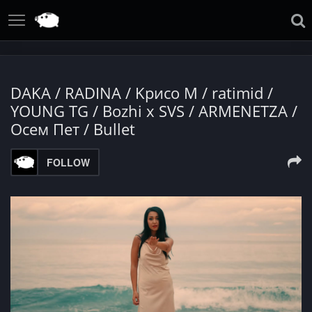
DAKA / RADINA / Kрисо M / ratimid /
YOUNG TG / Bozhi x SVS / ARMENETZA /
Осем Пет / Bullet
FOLLOW