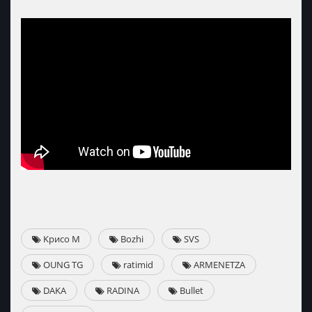
Kрисо M
Bozhi
SVS
OUNG TG
ratimid
ARMENETZA
DAKA
RADINA
Bullet