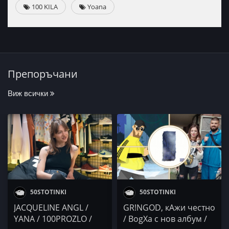
100 KILA
Yoana
Препоръчани
Виж всички
50STOTINKI
50STOTINKI
JACQUELINE ANGL /
GR!NGOD, кАжи честно
YANA / 100PROZLO /
/ BogXa с нов албум /