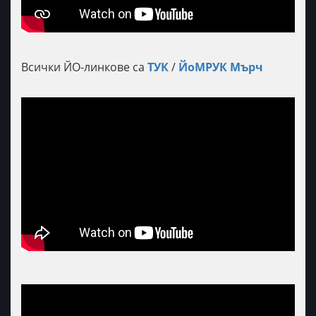
Всички ЙО-линкове са
ТУК
/
ЙоМРУК Мърч