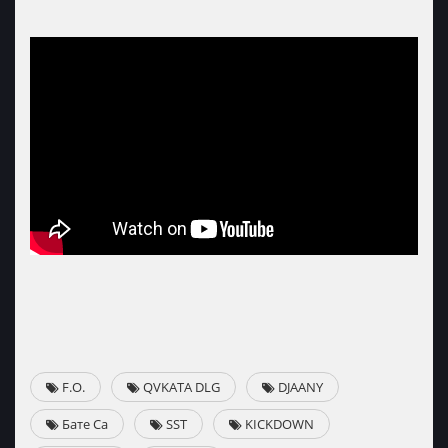
F.O.
QVKATA DLG
DJAANY
Бате Са
SST
KICKDOWN