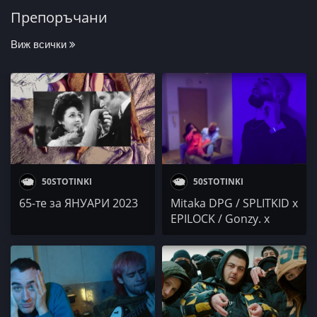
Препоръчани
Виж всички
50STOTINKI
50STOTINKI
65-те за ЯНУАРИ 2023
Mitaka DPG / SPLITKID x
EPILOCK / Gonzy. x
Gesh x Della / Аз / DM