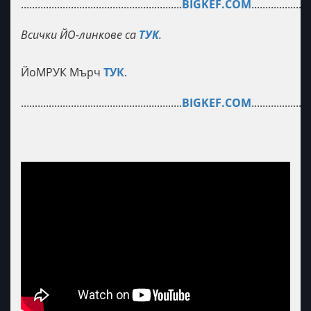
..........................................................
BIGKEF.COM
.....................
Всички ЙО-линкове са
ТУК
.
ЙоМРУК Мърч
ТУК
.
..........................................................
BIGKEF.COM
.....................