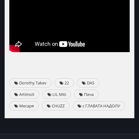
Dorothy Takev
22
DAS
ArtimoX
LIL Miti
Пача
Месаря
CHUZZ
с ГЛАВАТА НАДОЛУ