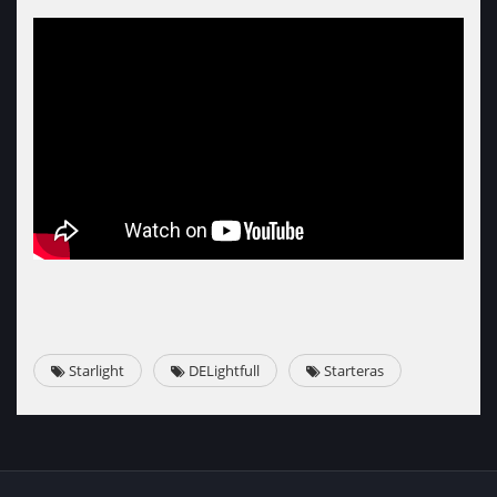
Starlight
DELightfull
Starteras