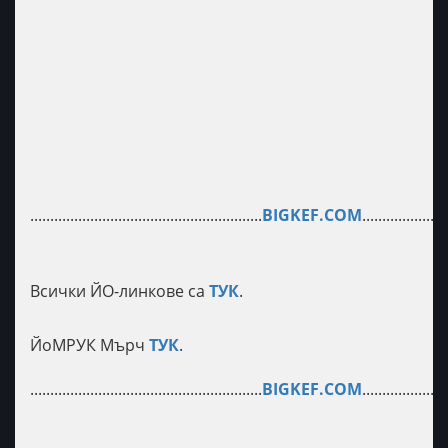
..........................................................
BIGKEF.COM
.....................
Всички ЙО-линкове са
ТУК
.
ЙоМРУК Мърч
ТУК
.
..........................................................
BIGKEF.COM
.....................