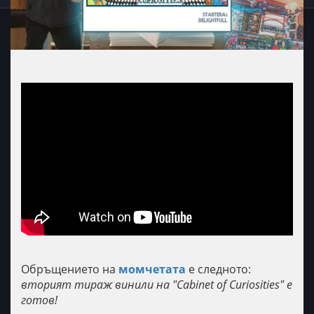
Обръщението на
момчетата
е следното:
вторият тираж винили на "Cabinet of Curiosities" е
готов!