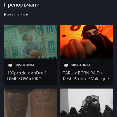
Препоръчани
Виж всички
50STOTINKI
50STOTINKI
100prozlo x AnDre /
TARLI x BORN PAID /
DIMITKOW x KIKO
Kesh Pronto / Valerqn /
BEAT'Z / СОРТ / Kesh
SellYo / Sr. Martini x
Pronto / Месаря x EMIL
IMP / Месаря x Er
/ BANGZ / Flipperah / E7
Dandi / Yo One x Жупен
/ Respect Records
Studios