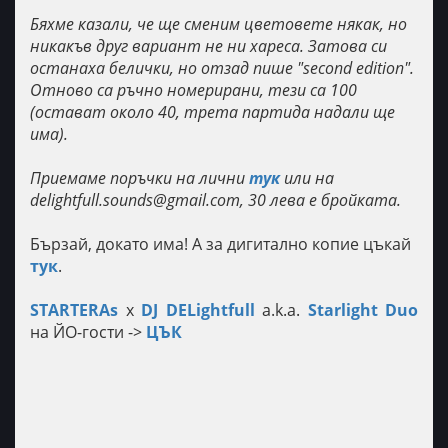
Бяхме казали, че ще сменим цветовете някак, но
никакъв друг вариант не ни хареса. Затова си
останаха белички, но отзад пише "second edition".
Отново са ръчно номерирани, тези са 100
(остават около 40, трета партида надали ще
има).
Приемаме поръчки на лични
тук
или на
delightfull.sounds@gmail.com, 30 лева е бройката.
Бързай, докато има! А за дигитално копие цъкай
тук
.
STARTERAs
x
DJ DELightfull
a.k.a.
Starlight Duo
на ЙО-гости ->
ЦЪК