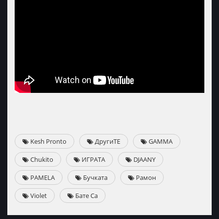
Kesh Pronto
ДругиТЕ
GAMMA
Chukito
ИГРАТА
DJAANY
PAMELA
Бучката
Рамон
Violet
Бате Са