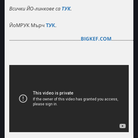
Всички ЙО-линкове са
ТУК
.
ЙоМРУК Мърч
ТУК
.
..........................................................
BIGKEF.COM
.....................