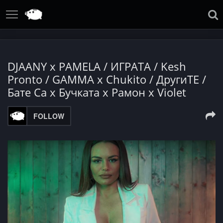
DJAANY x PAMELA / ИГРАТА / Kesh
Pronto / GAMMA x Chukito / ДругиТЕ /
Бате Са х Бучката х Рамон х Violet
FOLLOW