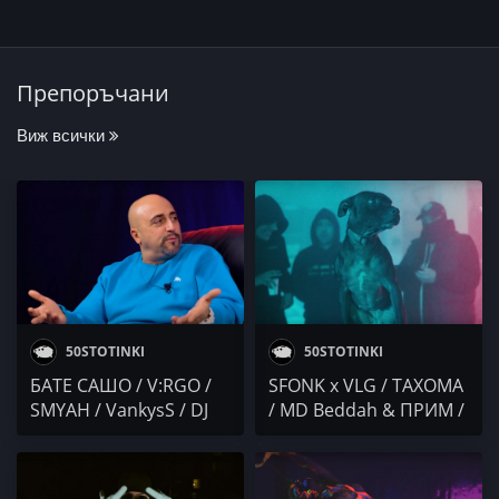
Препоръчани
Виж всички
50STOTINKI
50STOTINKI
БАТЕ САШО / V:RGO /
SFONK x VLG / ТАХОМА
SMYAH / VankysS / DJ
/ MD Beddah & ПРИМ /
BULSHIT / 22
YORGO / F.O. & Bunta /
КРУН QY