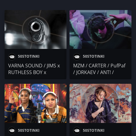
50STOTINKI
50STOTINKI
VARNA SOUND / JIMS x
MZM / CARTER / PufPaf
RUTHLESS BOY x
/ JORKAEV / ANT! /
DANNY MORALLESS x
Черния Тони
CHERNOGLED x LsK /
FAULEN x GRO / SP The
Diplomentalist
50STOTINKI
50STOTINKI