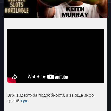
Виж видеото за подробности, а за още инфо
цъкай
тук
.