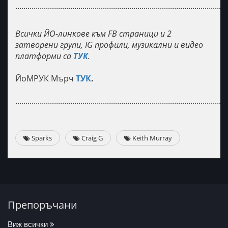
........................................................................................................
Всички ЙО-линкове към FB страници и 2
затворени групи, IG профили, музикални и видео
платформи са
ТУК
.
ЙоМРУК Мърч
ТУК
.
........................................................................................................
Sparks
Craig G
Keith Murray
Препоръчани
Виж всички