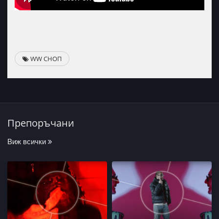
WW СНОП
Препоръчани
Виж всички