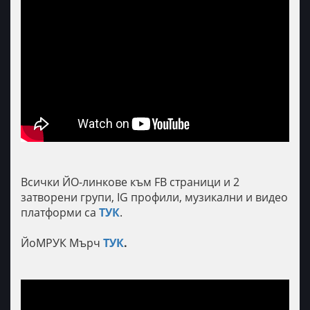
Всички ЙО-линкове към FB страници и 2
затворени групи, IG профили, музикални и видео
платформи са
ТУК
.
ЙоМРУК Мърч
ТУК
.