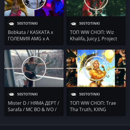
50STOTINKI
50STOTINKI
Bobkata / KASKATA x
ТОП WW СНОП: Wiz
ГОЛЕМИЯ AMG x А
Khalifa, Juicy J, Project
ЛЕКО x MEYKIN / CEKO
Pat, DJ Premier, PNB
x MUFASA / Dorothy
Rock и още ...
Takev / MARIO POPOV /
Ilin Ilinski
50STOTINKI
50STOTINKI
Mister D / НЯМА ДЕРТ /
ТОП WW СНОП: Trae
Sarafa / MC BO & IVO /
Tha Truth, KXNG
D3MO / КУЧЕТАТА /
Crooked, Tom
DABOYZ
MacDonald, Bootsy
Collins, MESUS, Saba,