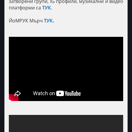
затворени групи, IG профили, музикални и видео
платформи са
ТУК
.
ЙоМРУК Мърч
ТУК
.