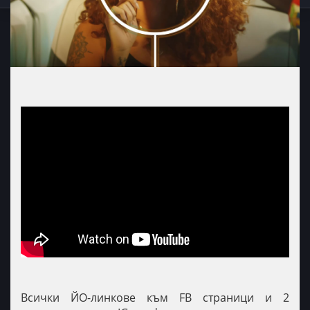
Всички ЙО-линкове към FB страници и 2