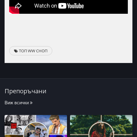
ТОП WW СНОП
Препоръчани
Виж всички