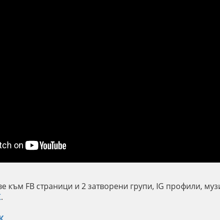
е към FB страници и 2 затворени групи, IG профили, муз
К
.
К
.