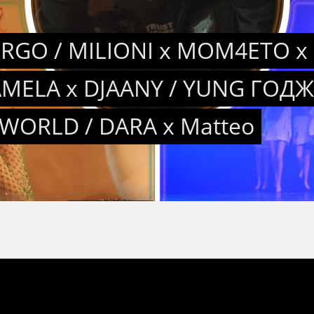
V:RGO / MILIONI x MOM4ETO x 
MELA x DJAANY / YUNG ГОДЖИ
WORLD / DARA x Matteo