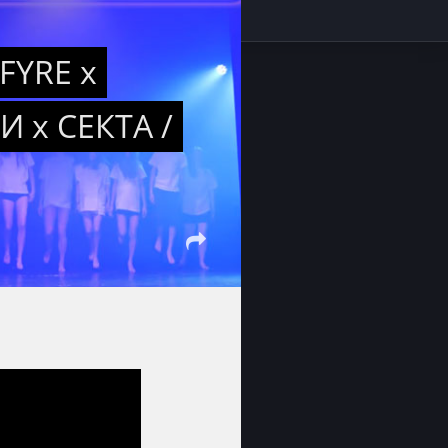
FYRE x
 x СЕКТА /