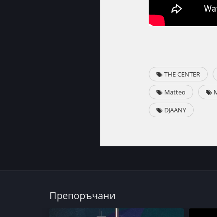
THE CENTER
Matteo
M
DJAANY
Препоръчани