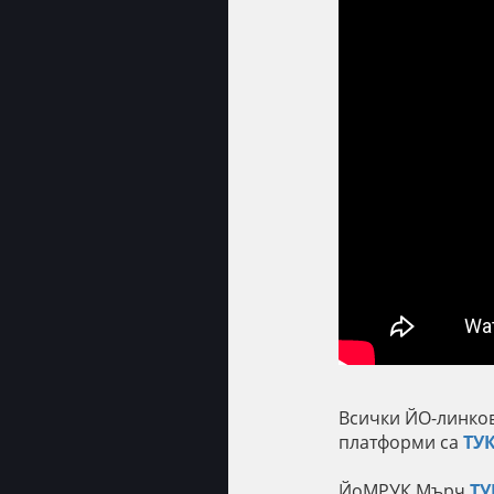
Всички ЙО-линков
платформи са
ТУ
ЙоМРУК Мърч
ТУ