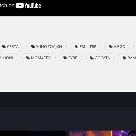
СЕКТА
YUNG ГОДЖИ
EMIL TRF
V:RGO
ILIONI
MOM4ETO
FYRE
GOCATA
PAM