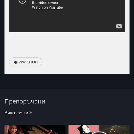
WW СНОП
Препоръчани
Виж всички