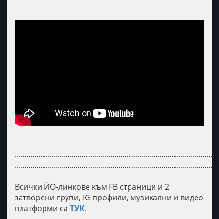
........................................................................................................
........................................................................................................
Всички ЙО-линкове към FB страници и 2
затворени групи, IG профили, музикални и видео
платформи са
ТУК
.