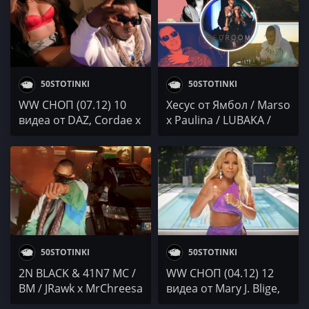
50STOTINKI
50STOTINKI
WW СНОП (07.12) 10
Хесус от Ямбол / Marso
видеа от DAZ, Cordae x
x Paulina / LUBAKA /
Lil Wayne, Jody Breeze и
ANT! / DECCANMAN /
...
СТАН
50STOTINKI
50STOTINKI
2N BLACK & 41N7 MC /
WW СНОП (04.12) 12
BM / JRawk x MrChreesa
видеа от Mary J. Blige,
/ Осем Пет / BARGO x
Snoop Dogg, Wiz