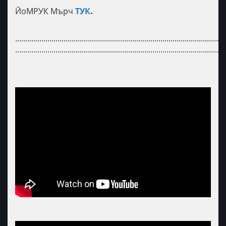
ЙоМРУК Мърч
ТУК
.
........................................................................................................
........................................................................................................