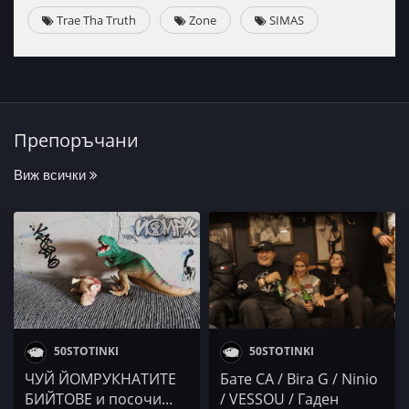
Trae Tha Truth
Zone
SIMAS
Препоръчани
Виж всички
50STOTINKI
50STOTINKI
ЧУЙ ЙОМРУКНАТИТЕ
Бате СА / Bira G / Ninio
БИЙТОВЕ и посочи...
/ VESSOU / Гаден