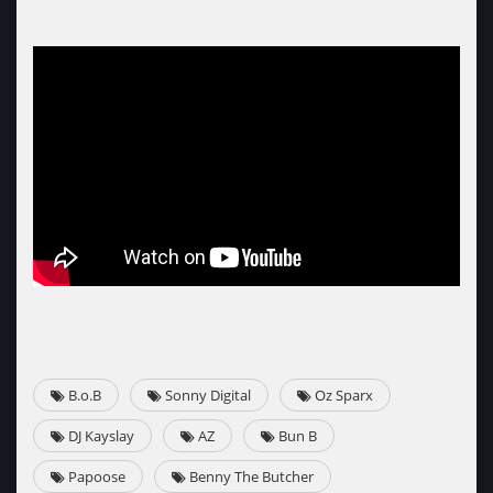
B.o.B
Sonny Digital
Oz Sparx
DJ Kayslay
AZ
Bun B
Papoose
Benny The Butcher