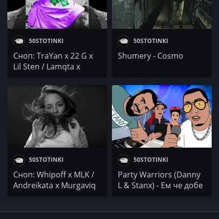
50STOTINKI
50STOTINKI
Сноп: TraYan x 22 G x
Shumery - Cosmo
Lil Sten / Lamqta x
Smoka / Visani
50STOTINKI
50STOTINKI
Сноп: Whipoff x MLK /
Party Warriors (Danny
Andreikata x Murgaviq
L & Stanx) - Ем че добе
x Malkia Jambo / GeSt
е ко