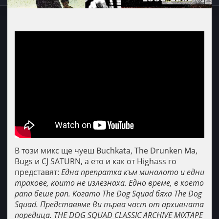
В този микс ще чуеш Buchkata, The Drunken Ma,
Bugs и CJ SATURN, а ето и как от Highass го
представят:
Една препратка към миналото и едни
тракове, които не излезнаха. Едно време, в което
рапа беше рап. Когато The Dog Squad бяха The Dog
Squad. Представяме Ви първа част от архивната
поредица. THE DOG SQUAD CLASSIC ARCHIVE MIXTAPE